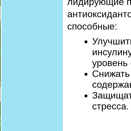
лидирующие п
антиоксиданто
способные:
Улучшить
инсулину
уровень 
Снижать
содержа
Защищат
стресса.