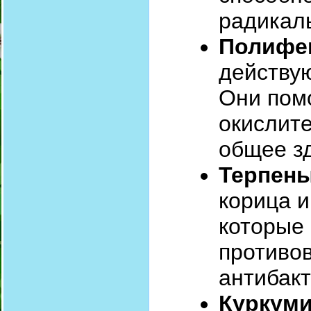
радикал
Полифе
действу
Они пом
окислит
общее з
Терпены
корица и
которые
противо
антибак
Куркум