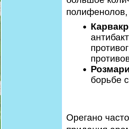
полифенолов, 
Карвакр
антибак
противо
противо
Розмари
борьбе 
Орегано часто