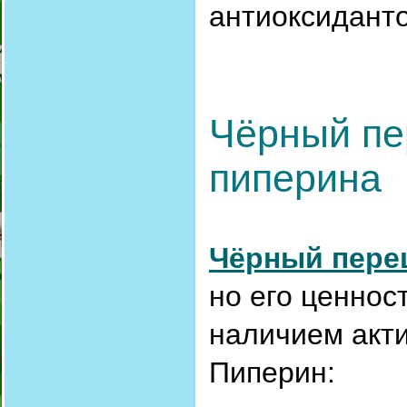
антиоксиданто
Чёрный пе
пиперина
Чёрный пере
но его ценнос
наличием акт
Пиперин: