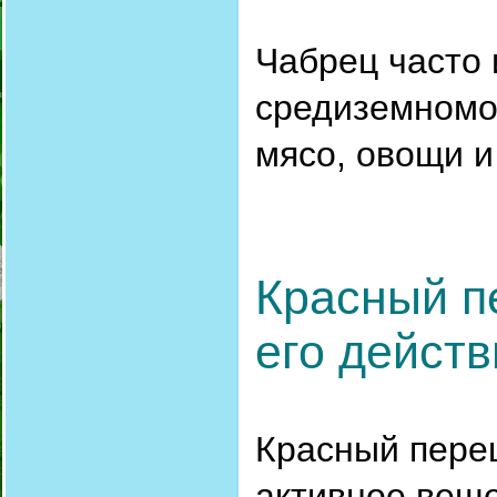
Чабрец часто 
средиземномор
мясо, овощи и
Красный пе
его действ
Красный перец
активное веще