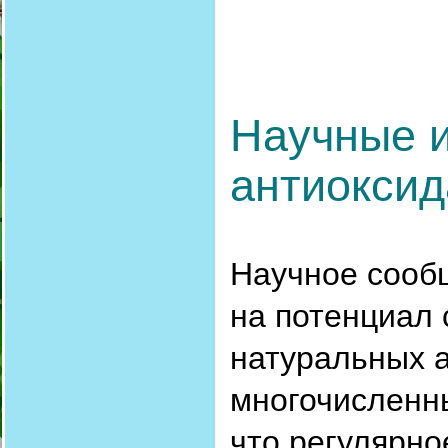
Научные 
антиоксид
Научное сооб
на потенциал 
натуральных а
многочисленн
что регулярно