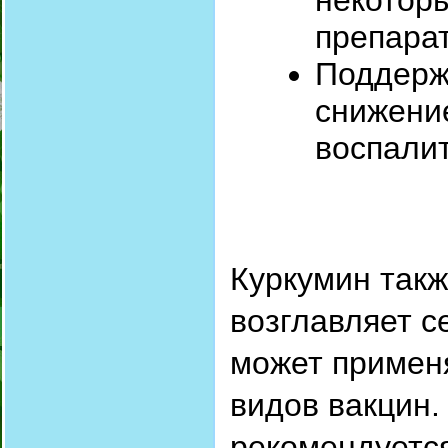
некотор
препара
Поддерж
снижени
воспали
Куркумин такж
возглавляет с
может примен
видов вакцин.
рекомендуется