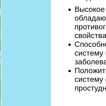
Высокое
обладаю
противо
свойств
Способн
систему 
заболев
Положит
систему 
простуд