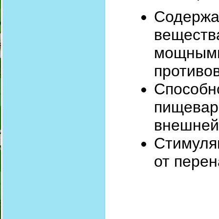
Содержа
вещест
мощными
противо
Способн
пищевар
внешней
Стимуля
от пере