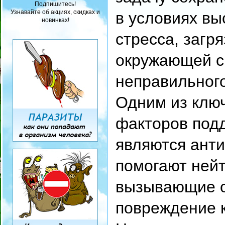
Подпишитесь!
Узнавайте об акциях, скидках и
в условиях вы
новинках!
стресса, загр
окружающей с
неправильного
Одним из клю
факторов под
являются ант
помогают ней
вызывающие о
повреждение к