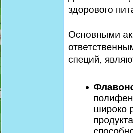
здорового пит
Основными ак
ответственны
специй, являю
Флавон
полифен
широко 
продукт
способн