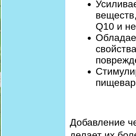
Усиливае
веществ,
Q10 и н
Обладае
свойства
поврежд
Стимули
пищевар
Добавление че
делает их бол