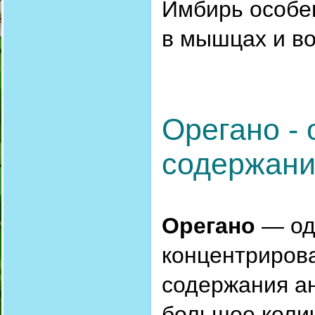
Имбирь особен
в мышцах и в
Орегано - 
содержани
Орегано
— од
концентрирова
содержания а
большое коли