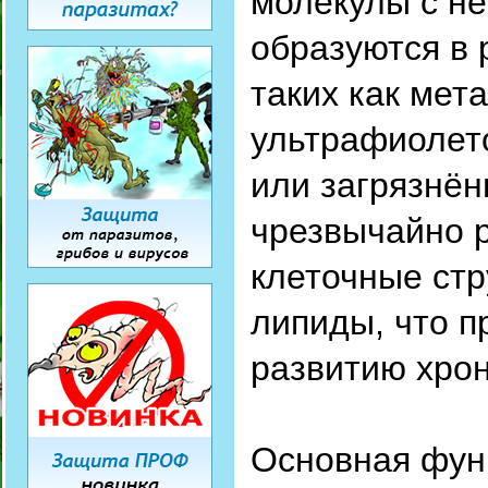
молекулы с н
образуются в 
таких как мет
ультрафиолето
или загрязнён
чрезвычайно р
клеточные стр
липиды, что п
развитию хрон
Основная фун