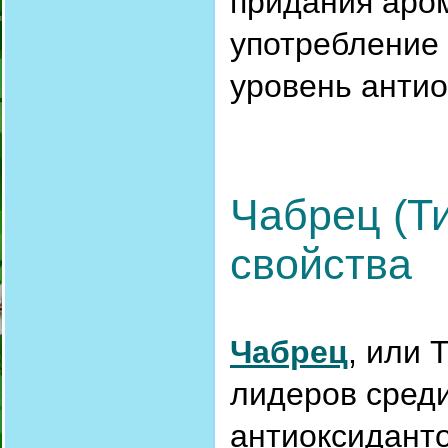
придания аром
употребление
уровень антио
Чабрец (Ти
свойства
Чабрец
, или 
лидеров сред
антиоксиданто