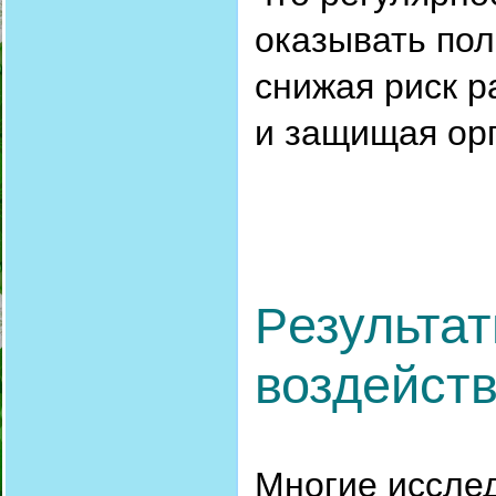
оказывать пол
снижая риск р
и защищая орг
езульта
Р
воздейств
Многие иссле