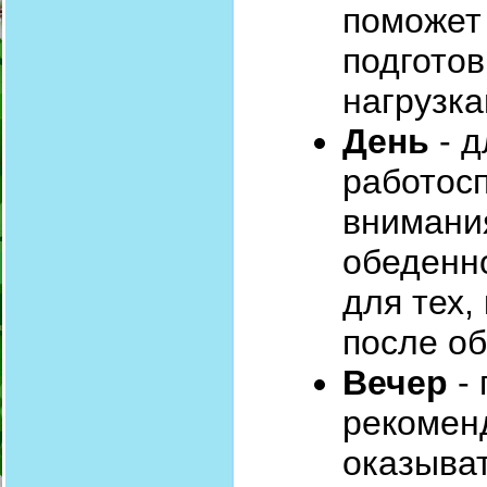
поможет 
подготов
нагрузк
День
- д
работос
внимани
обеденн
для тех,
после о
Вечер
- 
рекоменд
оказыва