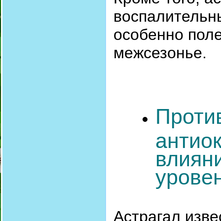
воспалительны
особенно пол
межсезонье.
Против
антио
влиян
урове
Астрагал изв