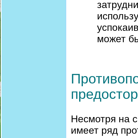
затрудни
использу
успокаи
может б
Противопо
предосто
Несмотря на с
имеет ряд про