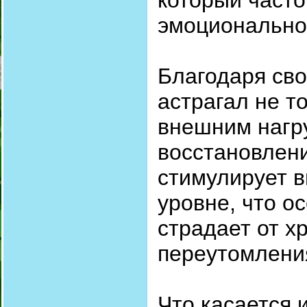
который часто
эмоционально
Благодаря св
астрагал не т
внешним нагру
восстановлени
стимулирует в
уровне, что о
страдает от х
переутомлени
Что касается 