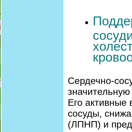
Подде
сосуд
холес
крово
Сердечно-сосу
значительную 
Его активные
сосуды, снижа
(ЛПНП) и пре