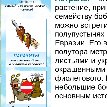
Подпишитесь!
растение, пр
Узнавайте об акциях, скидках и
новинках!
семейству боб
можно встрети
полупустынях 
Евразии. Его 
полутора метр
листьями и у
окрашенными в
фиолетового.
небольшие бо
основным ист