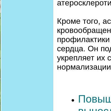
атеросклерот
Кроме того, а
кровообращен
профилактики 
сердца. Он по
укрепляет их 
нормализации
Повыш
вынос