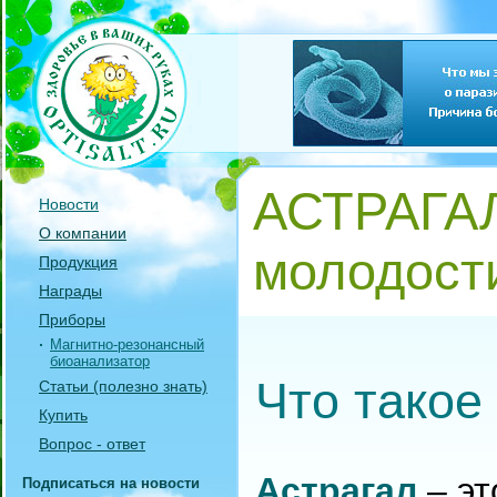
АСТРАГАЛ
Новости
О компании
молодост
Продукция
Награды
Приборы
Магнитно-резонансный
биоанализатор
Что такое
Статьи (полезно знать)
Купить
Вопрос - ответ
Астрагал
– эт
Подписаться на новости