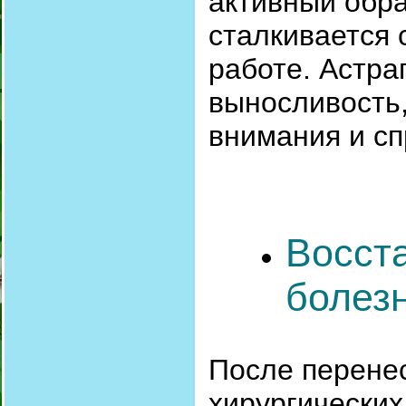
активный обра
сталкивается 
работе. Астра
выносливость
внимания и с
Восст
болез
После перене
хирургически