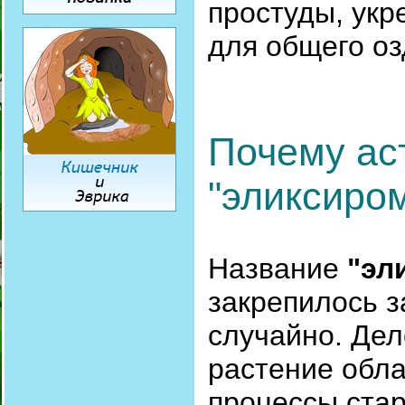
простуды, укр
для общего о
Почему ас
"эликсиро
Название
"эл
закрепилось з
случайно. Дел
растение обла
процессы стар