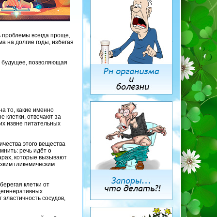
 проблемы всегда проще,
ма на долгие годы, избегая
 в будущее, позволяющая
на то, какие именно
е клетки, отвечают за
их извне питательных
ичества этого вещества
мнить: речь идёт о
харах, которые вызывают
изким гликемическим
берегая клетки от
дегенеративных
 эластичность сосудов,