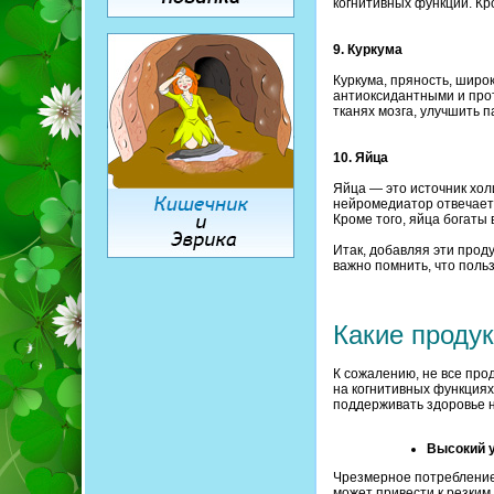
когнитивных функций. Кр
9. Куркума
Куркума, пряность, широ
антиоксидантными и про
тканях мозга, улучшить 
10. Яйца
Яйца — это источник хол
нейромедиатор отвечает 
Кроме того, яйца богаты
Итак, добавляя эти прод
важно помнить, что поль
Какие проду
К сожалению, не все про
на когнитивных функциях
поддерживать здоровье н
Высокий у
Чрезмерное потребление 
может привести к резким 