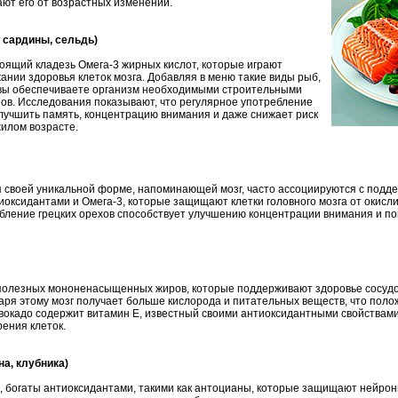
ают его от возрастных изменений.
, сардины, сельдь)
оящий кладезь Омега-3 жирных кислот, которые играют
ании здоровья клеток мозга. Добавляя в меню такие виды рыб,
, вы обеспечиваете организм необходимыми строительными
ов. Исследования показывают, что регулярное употребление
лучшить память, концентрацию внимания и даже снижает риск
жилом возрасте.
я своей уникальной форме, напоминающей мозг, часто ассоциируются с подд
иоксидантами и Омега-3, которые защищают клетки головного мозга от окисл
ребление грецких орехов способствует улучшению концентрации внимания и 
 полезных мононенасыщенных жиров, которые поддерживают здоровье сосуд
ря этому мозг получает больше кислорода и питательных веществ, что поло
 авокадо содержит витамин Е, известный своими антиоксидантными свойствам
рения клеток.
на, клубника)
, богаты антиоксидантами, такими как антоцианы, которые защищают нейро