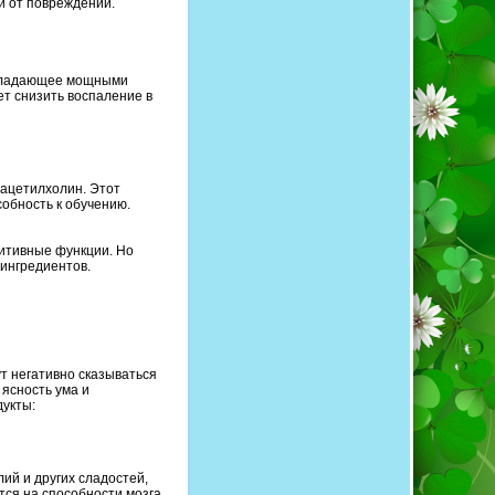
ки от повреждений.
 обладающее мощными
т снизить воспаление в
 ацетилхолин. Этот
собность к обучению.
нитивные функции. Но
 ингредиентов.
ут негативно сказываться
 ясность ума и
дукты:
ий и других сладостей,
ется на способности мозга