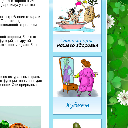
щиеся в жирной рыбе,
годаря им улучшается
ое потребление сахара и
 Трансжиры,
воспалений в организме,
дной стороны, богатые
ункций, а с другой —
активности и даже более
е на натуральные травы.
е функции: женьшень для
вности. Эти природные