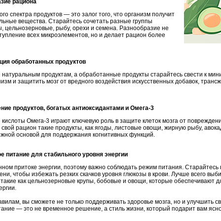
азие рациона
го спектра продуктов — это залог того, что организм получит
льные вещества. Старайтесь сочетать разные группы
ы, цельнозерновые, рыбу, орехи и семена. Разнообразие не
тупление всех микроэлементов, но и делает рацион более
ция обработанных продуктов
 натуральным продуктам, а обработанные продукты старайтесь свести к мин
анизм и защитить мозг от вредного воздействия искусственных добавок, транс
ние продуктов, богатых антиоксидантами и Омега-3
кислоты Омега-3 играют ключевую роль в защите клеток мозга от повреждени
свой рацион такие продукты, как ягоды, листовые овощи, жирную рыбу, авока
ёжной основой для поддержания когнитивных функций.
е питание для стабильного уровня энергии
нном притоке энергии, поэтому важно соблюдать режим питания. Старайтесь
ни, чтобы избежать резких скачков уровня глюкозы в крови. Лучше всего выб
 такие как цельнозерновые крупы, бобовые и овощи, которые обеспечивают д
ергии.
вилам, вы сможете не только поддерживать здоровье мозга, но и улучшить с
ание — это не временное решение, а стиль жизни, который подарит вам ясно