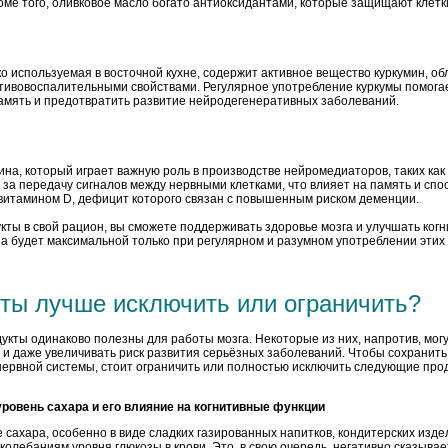
оме того, оливковое масло богато антиоксидантами, которые защищают клет
ко используемая в восточной кухне, содержит активное вещество куркумин,
тивовоспалительными свойствами. Регулярное употребление куркумы помогае
память и предотвратить развитие нейродегенеративных заболеваний.
ина, который играет важную роль в производстве нейромедиаторов, таких как
за передачу сигналов между нервными клетками, что влияет на память и спо
 витамином D, дефицит которого связан с повышенным риском деменции.
укты в свой рацион, вы сможете поддерживать здоровье мозга и улучшать ког
за будет максимальной только при регулярном и разумном употреблении этих
кты лучше исключить или ограничить?
дукты одинаково полезны для работы мозга. Некоторые из них, напротив, мог
 и даже увеличивать риск развития серьёзных заболеваний. Чтобы сохранить
ервной системы, стоит ограничить или полностью исключить следующие про
ровень сахара и его влияние на когнитивные функции
сахара, особенно в виде сладких газированных напитков, кондитерских издел
колебаниям уровня глюкозы в крови. Это, в свою очередь, негативно сказыва