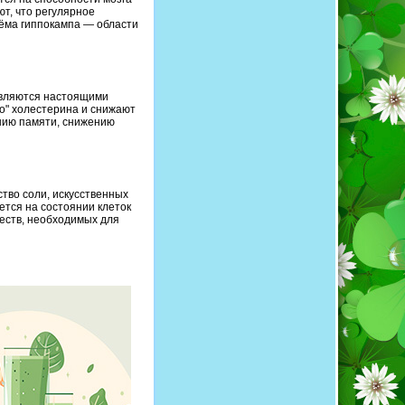
т, что регулярное
ёма гиппокампа — области
являются настоящими
о" холестерина и снижают
ению памяти, снижению
ство соли, искусственных
ется на состоянии клеток
ществ, необходимых для