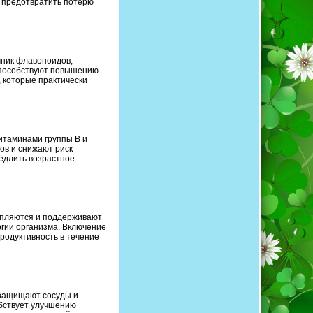
, предотвратить потерю
чник флавоноидов,
 способствуют повышению
, которые практически
витаминами группы B и
ов и снижают риск
едлить возрастное
епляются и поддерживают
ргии организма. Включение
родуктивность в течение
 защищают сосуды и
обствует улучшению