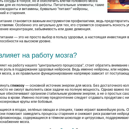
ь сосуды в тонусе, но и обеспечить клетки головного мозга
и для их полноценной работы. Питательные элементы, такие
иоксиданты и витамины, буквально "питают" нейроны,
ний и старения.
питание становится важным инструментом профилактики, ведь предотвратить
ствиями. Особенно это актуально для тех, кто стремится сохранить ясность у
ижение концентрации, забывчивость или даже деменция.
 питании — это не просто выбор в пользу здоровья, а настоящая инвестиция
пособности на высоком уровне.
влияет на работу мозга?
ияет на работу нашего "центрального процессора", стоит обратить внимание 
ю роль в поддержании здоровья нейронов. Ведь именно нейроны, или нервны
и мозга, а их правильное функционирование напрямую зависит от поступающ
мянуть
глюкозу
— основной источник энергии для мозга. Без достаточного кол
просто не смогут выполнять свои задачи на полную мощность. Однако важно по
рые обеспечивают организм стабильным уровнем энергии, а не о простых са
юкозы в крови. Именно поэтому предпочтение следует отдавать продуктам с н
ьнозерновые крупы или бобовые.
ащиеся в ягодах, зелёных овощах и специях, также играют важнейшую роль. О
 они помогают замедлить процессы старения и снижают риск развития нейро
 флавоноиды, содержащиеся в тёмном шоколаде и цитрусовых, поддерживают
оснабжение мозга.