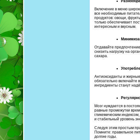
Разнообр
Включение в меню широко
все необходимые питате
продуктов: овощи, фрукт
только обеспечивает пос
интересным и вкусным.
Минимиза
Отдавайте предпочтение
снизить нагрузку на орг
сахара.
Употребле
Антиоксиданты и жирные 
обязательно включайте в 
ингредиенты станут над
Регулярно
Мозг нуждается в постоя
равные промежутки време
гликемическим индексом,
и стабильный уровень эн
Следуя этим простым пра
Помните: правильное пит
долгие годы.