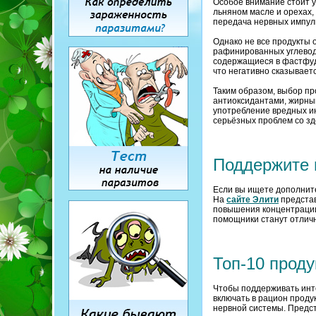
Особое внимание стоит 
льняном масле и орехах
передача нервных импуль
Однако не все продукты 
рафинированных углевод
содержащиеся в фастфуде
что негативно сказываетс
Таким образом, выбор пр
антиоксидантами, жирным
употребление вредных ин
серьёзных проблем со зд
Поддержите 
Если вы ищете дополнит
На
сайте Элити
представ
повышения концентрации,
помощники станут отлич
Топ-10 проду
Чтобы поддерживать инт
включать в рацион прод
нервной системы. Предст