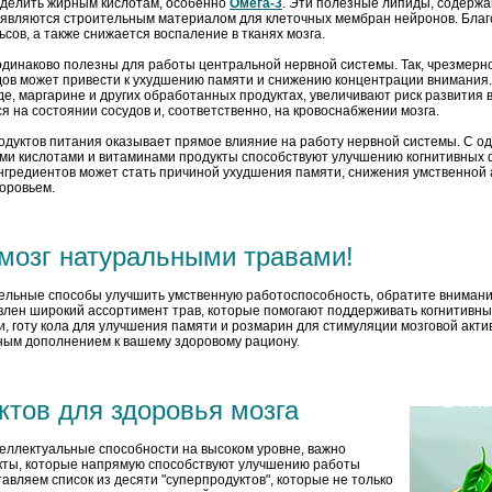
уделить жирным кислотам, особенно
Омега-3
. Эти полезные липиды, содержа
, являются строительным материалом для клеточных мембран нейронов. Бла
сов, а также снижается воспаление в тканях мозга.
одинаково полезны для работы центральной нервной системы. Так, чрезмерн
ов может привести к ухудшению памяти и снижению концентрации внимания.
, маргарине и других обработанных продуктах, увеличивают риск развития 
я на состоянии сосудов и, соответственно, на кровоснабжении мозга.
одуктов питания оказывает прямое влияние на работу нервной системы. С о
и кислотами и витаминами продукты способствуют улучшению когнитивных ф
гредиентов может стать причиной ухудшения памяти, снижения умственной 
оровьем.
мозг натуральными травами!
ельные способы улучшить умственную работоспособность, обратите внимани
лен широкий ассортимент трав, которые помогают поддерживать когнитивны
 готу кола для улучшения памяти и розмарин для стимуляции мозговой акти
ным дополнением к вашему здоровому рациону.
ктов для здоровья мозга
еллектуальные способности на высоком уровне, важно
укты, которые напрямую способствуют улучшению работы
авляем список из десяти "суперпродуктов", которые не только