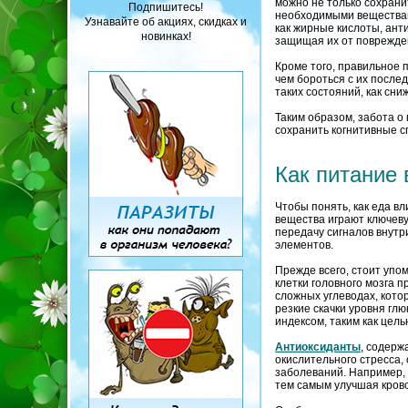
можно не только сохранит
Подпишитесь!
необходимыми веществам
Узнавайте об акциях, скидках и
как жирные кислоты, ант
новинках!
защищая их от поврежде
Кроме того, правильное 
чем бороться с их послед
таких состояний, как сн
Таким образом, забота о
сохранить когнитивные с
Как питание 
Чтобы понять, как еда вл
вещества играют ключеву
передачу сигналов внутр
элементов.
Прежде всего, стоит упо
клетки головного мозга 
сложных углеводах, кото
резкие скачки уровня гл
индексом, таким как цел
Антиоксиданты
, содерж
окислительного стресса,
заболеваний. Например,
тем самым улучшая кров