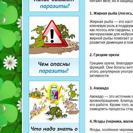
питают мозг, но и защищ
1. Жирная рыба (лосось
Жирная рыба — это наст
ключевую роль в поддерж
как лосось или сардины
материалами для нейрон
жирной рыбы помогает у
развития деменции в по
2. Грецкие орехи
Грецкие орехи, благодар
функций. Они богаты ант
этого, регулярное упот
активности.
3. Авокадо
Авокадо — это источник
кровообращение. Благода
его работе. Кроме того,
замедлить процессы ста
4. Ягоды (черника, мали
Ягоды, особенно черника