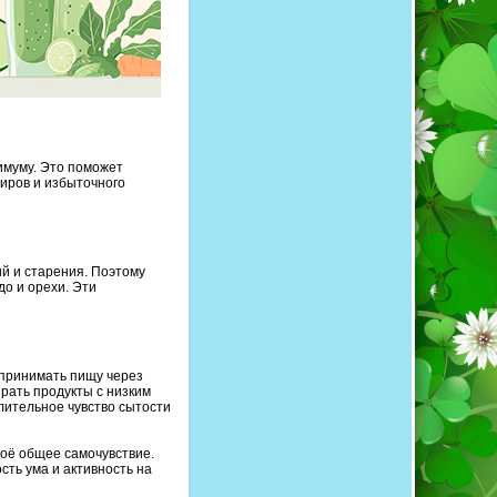
имуму. Это поможет
жиров и избыточного
й и старения. Поэтому
до и орехи. Эти
 принимать пищу через
ирать продукты с низким
лительное чувство сытости
воё общее самочувствие.
сть ума и активность на