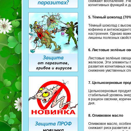
снижают воспаление. Учё
когнитивных функций и 
5. Тёмный шоколад (70%
Тёмный шоколад с высоки
кофеина и антиоксидант
настроения. Однако важн
лишены полезных свойст
6. Листовые зелёные ов
Листовые зелёные овощи,
железом. Эти элементы 
развития когнитивных на
снижение умственных сп
7. Цельнозерновые прод
Цельнозерновые продукт
стабильный уровень энер
в рацион овсянки, корич
дня.
8. Оливковое масло
Оливковое масло, особе
снижают риск развития а