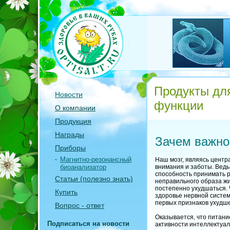
Продукты для
Новости
функции
О компании
Продукция
Награды
Зачем важно 
Приборы
Магнитно-резонансный
Наш мозг, являясь центр
биоанализатор
внимания и заботы. Ведь
способность принимать р
Статьи (полезно знать)
неправильного образа жи
постепенно ухудшаться.
Купить
здоровье нервной систем
первых признаков ухудш
Вопрос - ответ
Оказывается, что питани
Подписаться на новости
активности интеллектуа