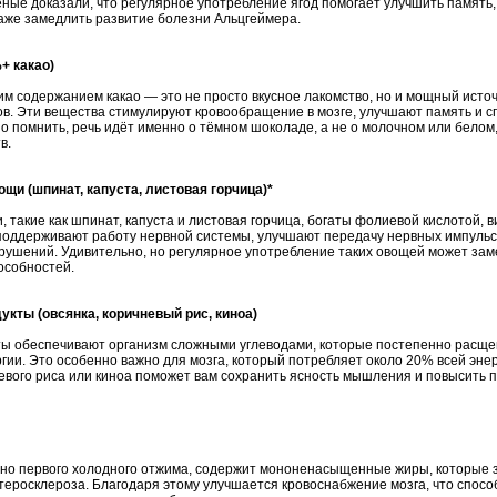
ные доказали, что регулярное употребление ягод помогает улучшить память
даже замедлить развитие болезни Альцгеймера.
+ какао)
м содержанием какао — это не просто вкусное лакомство, но и мощный исто
ов. Эти вещества стимулируют кровообращение в мозге, улучшают память и
о помнить, речь идёт именно о тёмном шоколаде, а не о молочном или белом
в.
ощи (шпинат, капуста, листовая горчица)*
 такие как шпинат, капуста и листовая горчица, богаты фолиевой кислотой, 
поддерживают работу нервной системы, улучшают передачу нервных импульс
рушений. Удивительно, но регулярное употребление таких овощей может зам
особностей.
укты (овсянка, коричневый рис, киноа)
ы обеспечивают организм сложными углеводами, которые постепенно расщ
гии. Это особенно важно для мозга, который потребляет около 20% всей эне
невого риса или киноа поможет вам сохранить ясность мышления и повысить п
нно первого холодного отжима, содержит мононенасыщенные жиры, которые
теросклероза. Благодаря этому улучшается кровоснабжение мозга, что спос