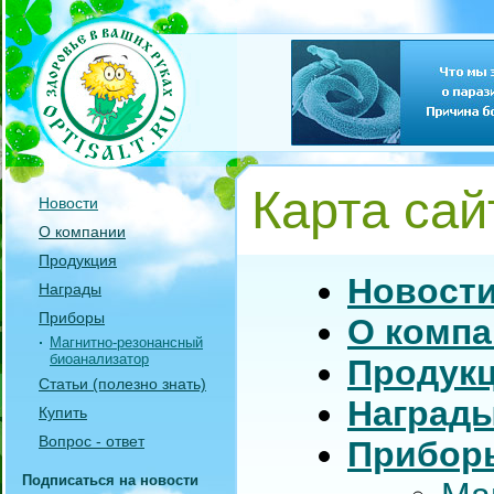
Карта сай
Новости
О компании
Продукция
Новост
Награды
Приборы
О компа
Магнитно-резонансный
биоанализатор
Продук
Статьи (полезно знать)
Наград
Купить
Вопрос - ответ
Прибор
Подписаться на новости