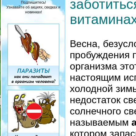
заботитьс
Подпишитесь!
Узнавайте об акциях, скидках и
новинках!
витамина
Весна, безусл
пробуждения п
организма это
настоящим ис
холодной зимы
недостаток св
солнечного св
называемым
котором запас