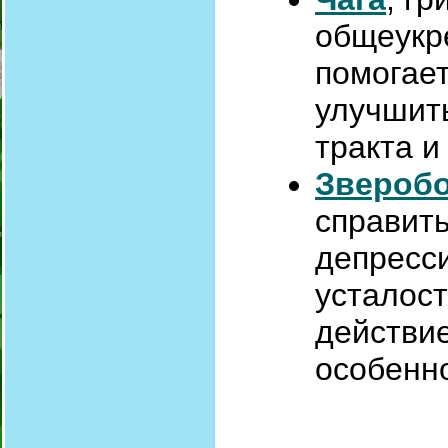
общеукр
помогает
улучшит
тракта и
Звероб
справить
депресси
усталос
действие
особенн