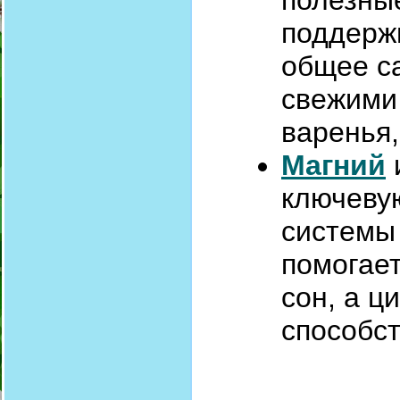
полезны
поддерж
общее с
свежими 
варенья,
Магний
ключеву
системы
помогает
сон, а ц
способст