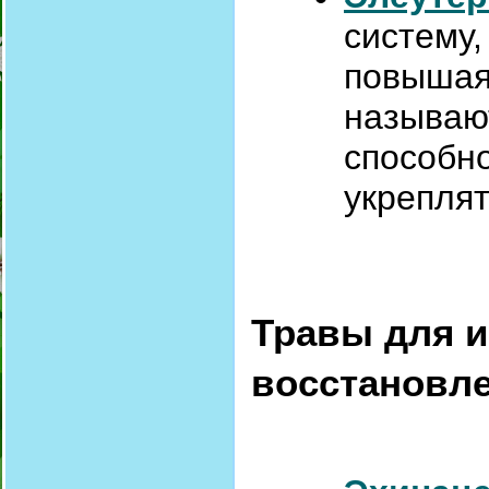
систему,
повышая 
называю
способно
укреплят
Травы для и
восстановл