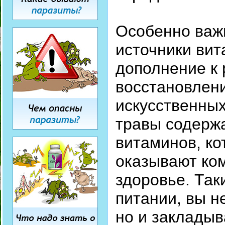
Особенно важн
источники вит
дополнение к 
восстановлени
искусственных
травы содерж
витаминов, ко
оказывают ко
здоровье. Так
питании, вы н
но и закладыв