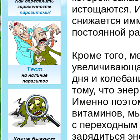
истощаются. И
снижается имм
постоянной ра
Кроме того, м
увеличивающа
дня и колебан
тому, что энер
Именно поэто
витаминов, мы
с переходным 
зарядиться эн