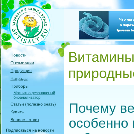
Витамины 
Новости
О компании
природные
Продукция
Награды
Приборы
Магнитно-резонансный
биоанализатор
Почему в
Статьи (полезно знать)
Купить
особенно
Вопрос - ответ
Подписаться на новости