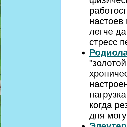
физическ
работосп
настоев 
легче да
стресс 
Родиола
"золотой
хрониче
настроен
нагрузка
когда ре
дня могу
Элеутер