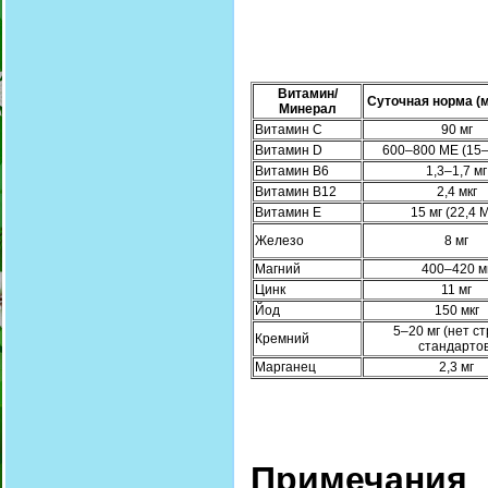
Витамин/
Суточная норма (
Минерал
Витамин C
90 мг
Витамин D
600–800 МЕ (15–
Витамин B6
1,3–1,7 мг
Витамин B12
2,4 мкг
Витамин E
15 мг (22,4 
Железо
8 мг
Магний
400–420 м
Цинк
11 мг
Йод
150 мкг
5–20 мг (нет ст
Кремний
стандартов
Марганец
2,3 мг
Примечания