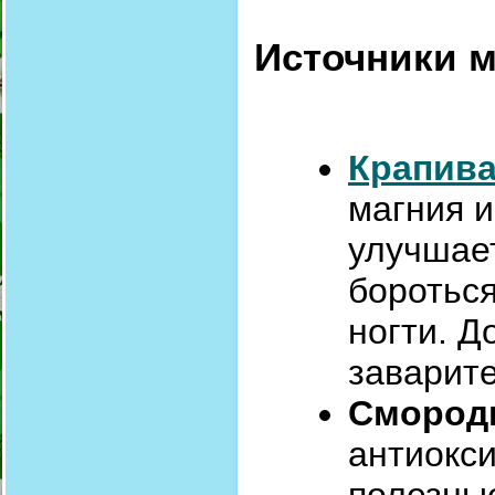
Источники м
Крапив
магния и
улучшае
бороться
ногти. Д
заварите
Смород
антиокси