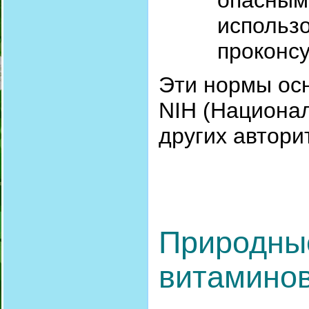
опасным
использ
проконсу
Эти нормы ос
NIH (Национал
других автори
Природны
витаминов