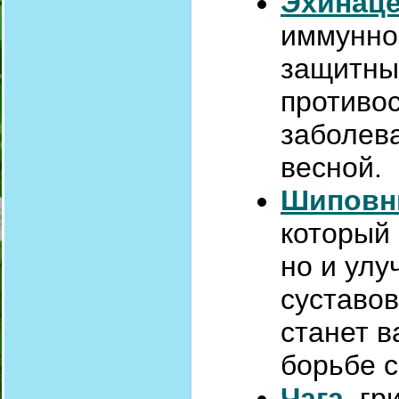
Эхинац
иммунно
защитны
противо
заболева
весной.
Шиповн
который 
но и улу
суставов
станет 
борьбе 
Чага
, г