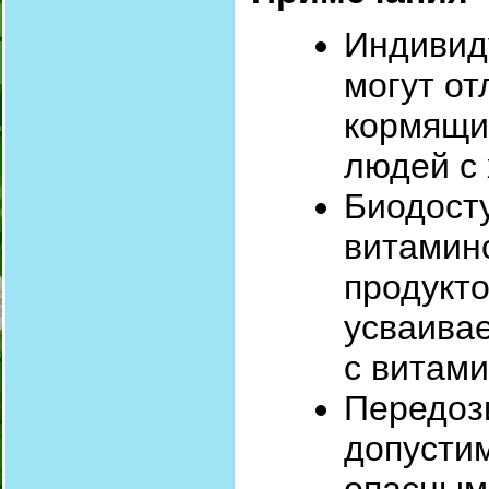
Индивид
могут от
кормящи
людей с
Биодост
витамино
продукт
усваивае
с витами
Передоз
допусти