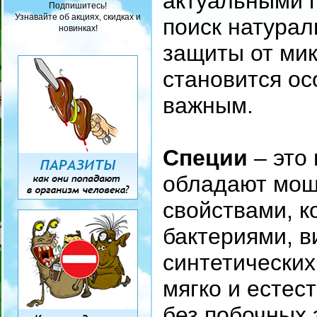
актуальными 
Подпишитесь!
Узнавайте об акциях, скидках и
поиск натурал
новинках!
защиты от ми
становится о
важным.
Специи
– это 
обладают мо
свойствами, к
бактериями, в
синтетических
мягко и естес
без побочных