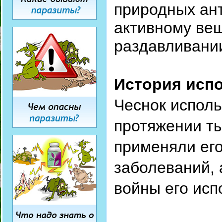
природных ант
активному вещ
раздавливании
История испо
Чеснок исполь
протяжении ты
применяли ег
заболеваний,
войны его исп