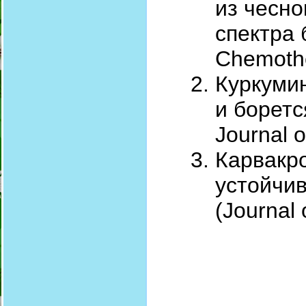
из чесн
спектра б
Chemoth
Куркуми
и боретс
Journal 
Карвакр
устойчив
(Journal 