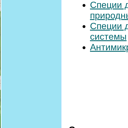
Специи 
природн
Специи 
системы
Антимик