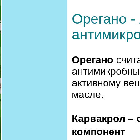
Орегано -
антимикр
Орегано
счит
антимикробных
активному вещ
масле.
Карвакрол –
компонент