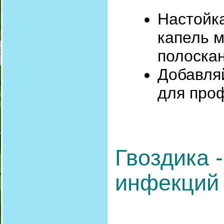
Настойка
капель м
полоска
Добавля
для про
Гвоздика 
инфекций