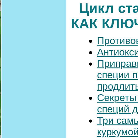
Цикл ст
КАК
КЛЮ
Противо
Антиокс
Приправы
специи п
продлить
Секреты
специй д
Три самы
куркумо