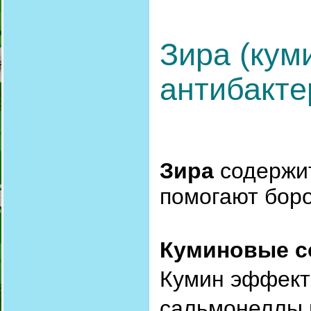
Зира (кум
антибакте
Зира
содержит
помогают боро
Куминовые с
Кумин эффект
сальмонеллы и