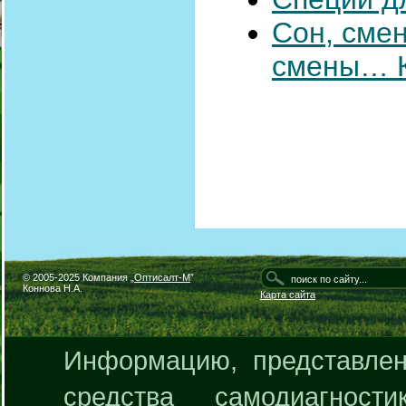
Сон, сме
смены… К
© 2005-2025 Компания „
Оптисалт-М
”
Коннова Н.А.
Карта сайта
Информацию, представлен
средства самодиагнос