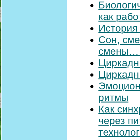
Биологич
как рабо
История
Сон, сме
смены… 
Циркадн
Циркадн
Эмоцион
ритмы
Как син
через пи
техноло