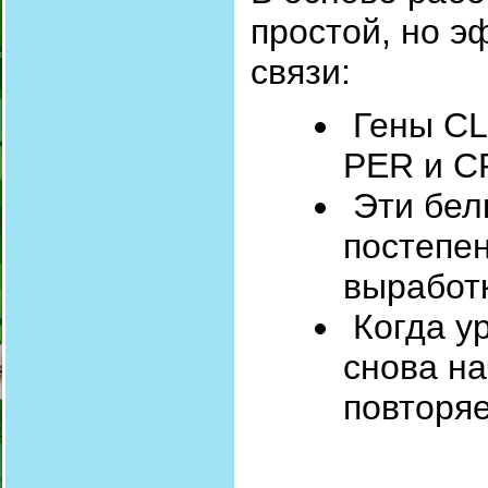
простой, но 
связи:
Гены CL
PER и C
Эти белк
постепе
выработк
Когда ур
снова на
повторяе