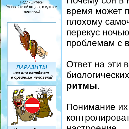
Почему сон в
Подпишитесь!
Узнавайте об акциях, скидках и
время может п
новинках!
плохому самоч
перекус ночью
проблемам с 
Ответ на эти 
биологически
ритмы
.
Понимание их
контролироват
настроение.