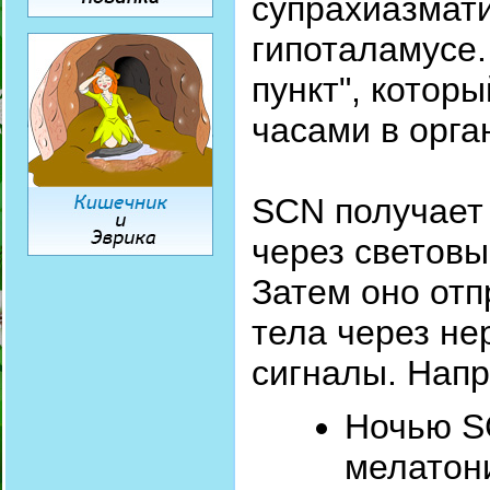
супрахиазмати
гипоталамусе.
пункт", котор
часами в орга
SCN получает
через световы
Затем оно отп
тела через не
сигналы. Нап
Ночью S
мелатони