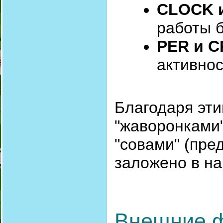
CLOCK 
работы б
PER и C
активнос
Благодаря эт
"жаворонками"
"совами" (пре
заложено в н
Внешние 