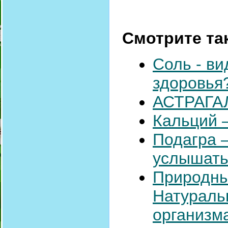
Смотрите та
Соль - ви
здоровья
АСТРАГАЛ
Кальций 
Подагра 
услышать
Природны
Натураль
организм