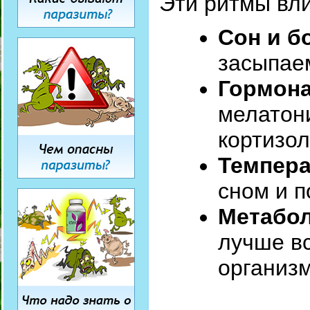
Эти ритмы вли
Сон и б
засыпае
Гормона
мелатони
кортизол
Темпера
сном и 
Метабол
лучше вс
организм