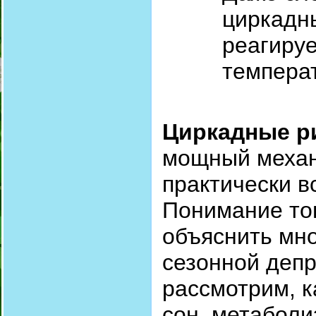
циркадны
реагируе
темпера
Циркадные р
мощный механ
практически в
Понимание тог
объяснить мно
сезонной депр
рассмотрим, к
сон, метаболи