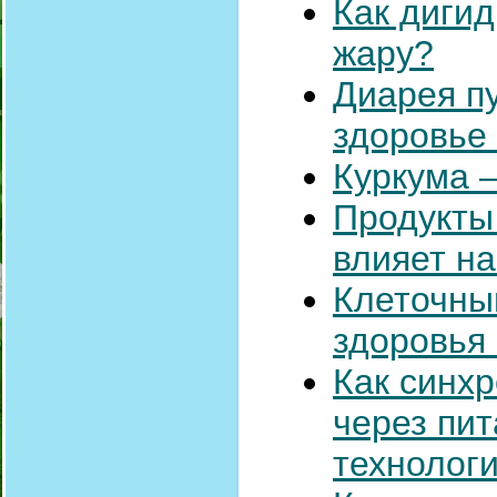
Как диги
жару?
Диарея п
здоровье 
Куркума 
Продукты 
влияет н
Клеточный
здоровья 
Как синх
через пит
технолог