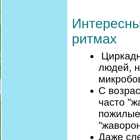
Интересны
ритмах
Циркадн
людей, н
микробо
С возра
часто "ж
пожилые
"жаворон
Даже сл