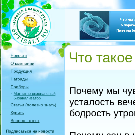
Что тако
Новости
О компании
Продукция
Награды
Приборы
Почему мы чу
Магнитно-резонансный
биоанализатор
усталость веч
Статьи (полезно знать)
бодрость утр
Купить
Вопрос - ответ
Подписаться на новости