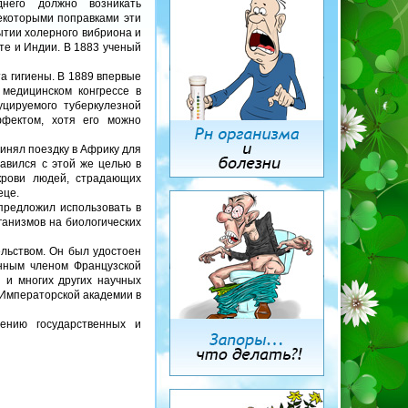
днего должно возникать
некоторыми поправками эти
ытии холерного вибриона и
те и Индии. В 1883 ученый
а гигиены. В 1889 впервые
 медицинском конгрессе в
уцируемого туберкулезной
ффектом, хотя его можно
инял поездку в Африку для
равился с этой же целью в
крови людей, страдающих
еце.
предложил использовать в
ганизмов на биологических
ельством. Он был удостоен
анным членом Французской
и и многих других научных
 Императорской академии в
ению государственных и