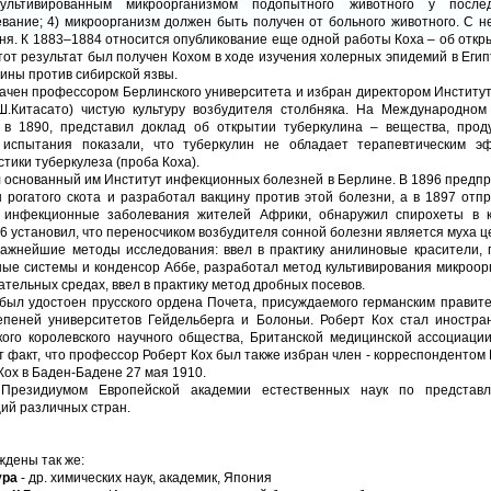
ультивированным микроорганизмом подопытного животного у после
вание; 4) микроорганизм должен быть получен от больного животного. С 
ня. К 1883–1884 относится опубликование еще одной работы Коха – об откр
тот результат был получен Кохом в ходе изучения холерных эпидемий в Егип
ины против сибирской язвы.
ачен профессором Берлинского университета и избран директором Институт
Ш.Китасато) чистую культуру возбудителя столбняка. На Международном
 в 1890, представил доклад об открытии туберкулина – вещества, прод
 испытания показали, что туберкулин не обладает терапевтическим э
стики туберкулеза (проба Коха).
л основанный им Институт инфекционных болезней в Берлине. В 1896 предпр
 рогатого скота и разработал вакцину против этой болезни, а в 1897 отп
 инфекционные заболевания жителей Африки, обнаружил спирохеты в 
6 установил, что переносчиком возбудителя сонной болезни является муха ц
важнейшие методы исследования: ввел в практику анилиновые красители, 
ые системы и конденсор Аббе, разработал метод культивирования микроор
ательных средах, ввел в практику метод дробных посевов.
 был удостоен прусского ордена Почета, присуждаемого германским правит
епеней университетов Гейдельберга и Болоньи. Роберт Кох стал иностр
кого королевского научного общества, Британской медицинской ассоциаци
т факт, что профессор Роберт Кох был также избран член - корреспондентом
Кох в Баден-Бадене 27 мая 1910.
Президиумом Европейской академии естественных наук по представл
ий различных стран.
ждены так же:
ура
- др. химических наук, академик, Япония