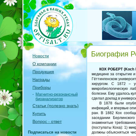
Биография Р
Новости
О компании
КОХ РОБЕРТ (Koch 
Продукция
медицине за открытие и 
Гёттингенском университ
Награды
хирургом. С 1872 – у
Приборы
микробиологическую лаб
болезни. Ему удалось ку
Магнитно-резонансный
сделал доклад в универс
биоанализатор
В 1878 были опубл
Статьи (полезно знать)
инфекций, и впервые оп
ран. В 1882 Кох сообщ
Купить
заседании Берлинског
Вопрос - ответ
знаменитые требования,
(постулаты Коха): 1) ми
Подписаться на новости
должны объясняться числ