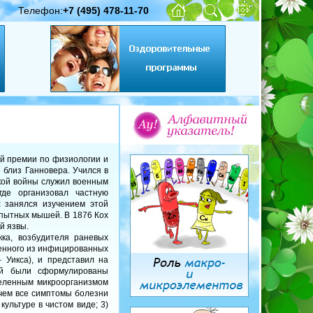
Телефон:
+7 (495) 478-11-70
ой премии по физиологии и
 близ Ганновера. Учился в
ской войны служил военным
де организовал частную
х занялся изучением этой
опытных мышей. В 1876 Кох
ой язвы.
ка, возбудителя раневых
ленного из инфицированных
Уикса), и представил на
ней были сформулированы
деленным микроорганизмом
ичем все симптомы болезни
ультуре в чистом виде; 3)