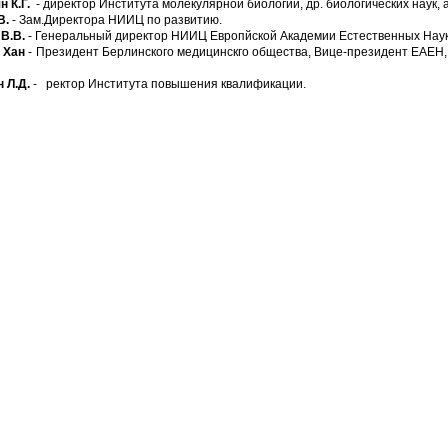
н К.Г.
- директор Института молекулярной биологии, др. биологических наук, 
В.
- Зам.Директора НИИЦ по развитию.
В.В.
- Генеральный директор НИИЦ Европйской Академии Естественных Наук
 Хан
- Президент Берлинского медицинскго общества, Вице-президент ЕАЕН
 Л.Д.
- ректор Института повышения квалификации.