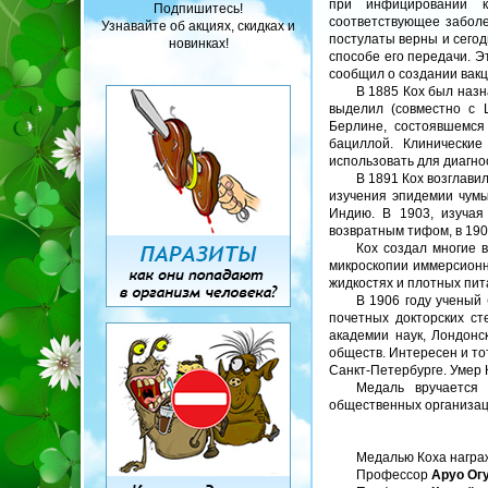
при инфицировании к
Подпишитесь!
соответствующее заболе
Узнавайте об акциях, скидках и
постулаты верны и сегод
новинках!
способе его передачи. Э
сообщил о создании вакц
В 1885 Кох был назн
выделил (совместно с 
Берлине, состоявшемся
бациллой. Клинические
использовать для диагно
В 1891 Кох возглави
изучения эпидемии чумы
Индию. В 1903, изучая
возвратным тифом, в 190
Кох создал многие 
микроскопии иммерсионн
жидкостях и плотных пит
В 1906 году ученый
почетных докторских ст
академии наук, Лондонс
обществ. Интересен и то
Санкт-Петербурге. Умер 
Медаль вручается 
общественных организац
Медалью Коха награ
Профессор
Аруо Ог