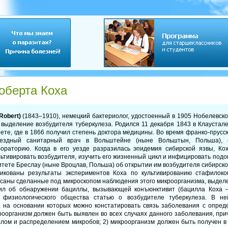
оберта Коха
Robert)
(1843–1910), немецкий бактериолог, удостоенный в 1905 Нобелевск
выделение возбудителя туберкулеза. Родился 11 декабря 1843 в Клаустале
ете, где в 1866 получил степень доктора медицины. Во время франко-прус
ездный санитарный врач в Вольштейне (ныне Вольштын, Польша), г
ораторию. Когда в его уезде разразилась эпидемия сибирской язвы, Ко
льтивировать возбудителя, изучить его жизненный цикл и инфицировать под
итете Бреслау (ныне Вроцлав, Польша) об открытии им возбудителя сибирск
икованы результаты экспериментов Коха по культивированию стафилокок
исаны сделанные под микроскопом наблюдения этого микроорганизма, выде
ил об обнаружении бациллы, вызывающей конъюнктивит (бацилла Коха – 
о физиологического общества статью о возбудителе туберкулеза. В 
 на основании которых можно констатировать связь заболевания с опре
кроорганизм должен быть выявлен во всех случаях данного заболевания, пр
ом и распределением микробов; 2) микроорганизм должен быть получен в к